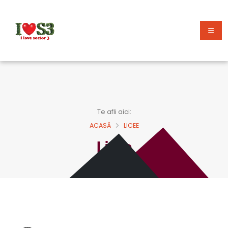
Te afli aici:
ACASĂ
LICEE
Licee