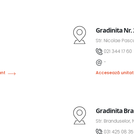
Gradinita Nr.
Str. Nicolae Pascu
021 344 17 60
-
ânt
Accesează unitat
Gradinita Br
Str. Branduselor, 
031 425 08 35